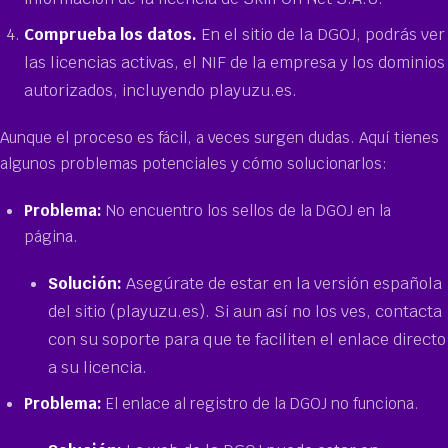
Comprueba los datos.
En el sitio de la DGOJ, podrás ver
las licencias activas, el NIF de la empresa y los dominios
autorizados, incluyendo playuzu.es.
Aunque el proceso es fácil, a veces surgen dudas. Aquí tienes
algunos problemas potenciales y cómo solucionarlos:
Problema:
No encuentro los sellos de la DGOJ en la
página.
Solución:
Asegúrate de estar en la versión española
del sitio (playuzu.es). Si aun así no los ves, contacta
con su soporte para que te faciliten el enlace directo
a su licencia.
Problema:
El enlace al registro de la DGOJ no funciona.