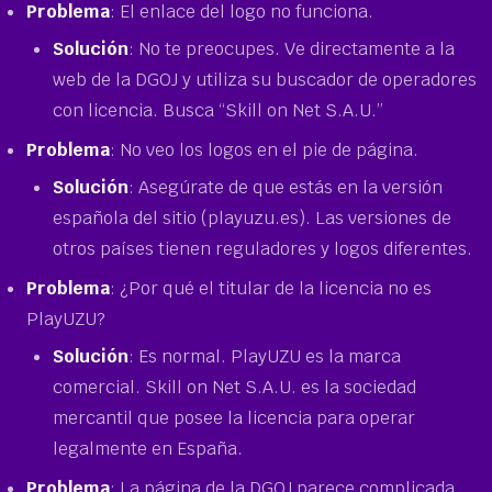
Problema
: El enlace del logo no funciona.
Solución
: No te preocupes. Ve directamente a la
web de la DGOJ y utiliza su buscador de operadores
con licencia. Busca “Skill on Net S.A.U.”
Problema
: No veo los logos en el pie de página.
Solución
: Asegúrate de que estás en la versión
española del sitio (playuzu.es). Las versiones de
otros países tienen reguladores y logos diferentes.
Problema
: ¿Por qué el titular de la licencia no es
PlayUZU?
Solución
: Es normal. PlayUZU es la marca
comercial. Skill on Net S.A.U. es la sociedad
mercantil que posee la licencia para operar
legalmente en España.
Problema
: La página de la DGOJ parece complicada.