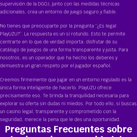
supervisión de la DGOJ, junto con las medidas técnicas
adicionales, crea un entorno de juego seguro y fiable.
No tienes que preocuparte por la pregunta “¿Es legal
PlayUZU?”. La respuesta es un sí rotundo. Esto te permite
centrarte en lo que de verdad importa: disfrutar de su
catálogo de juegos de una forma transparente y justa. Para
nosotros, es un operador que ha hecho los deberes y
demuestra un gran respeto por el jugador español.
Creemos firmemente que jugar en un entorno regulado es la
única forma inteligente de hacerlo. PlayUZU ofrece
precisamente eso. Te brinda la tranquilidad necesaria para
explorar su oferta sin dudas ni miedos. Por todo ello, si buscas
un casino legal, transparente y comprometido con la
seguridad, merece la pena que le des una oportunidad.
Preguntas Frecuentes sobre