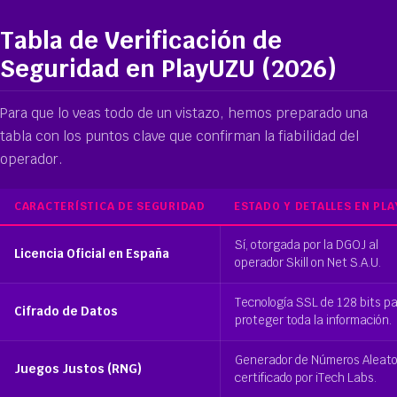
Tabla de Verificación de
Seguridad en PlayUZU (2026)
Para que lo veas todo de un vistazo, hemos preparado una
tabla con los puntos clave que confirman la fiabilidad del
operador.
CARACTERÍSTICA DE SEGURIDAD
ESTADO Y DETALLES EN PL
Sí, otorgada por la DGOJ al
Licencia Oficial en España
operador Skill on Net S.A.U.
Tecnología SSL de 128 bits p
Cifrado de Datos
proteger toda la información.
Generador de Números Aleato
Juegos Justos (RNG)
certificado por iTech Labs.