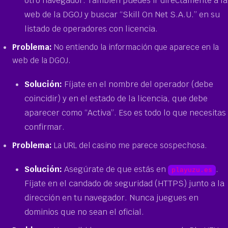
otro navegador. También puedes ir directamente a la
web de la DGOJ y buscar “Skill On Net S.A.U.” en su
listado de operadores con licencia.
Problema:
No entiendo la información que aparece en la
web de la DGOJ.
Solución:
Fíjate en el nombre del operador (debe
coincidir) y en el estado de la licencia, que debe
aparecer como “Activa”. Eso es todo lo que necesitas
confirmar.
Problema:
La URL del casino me parece sospechosa.
Solución:
Asegúrate de que estás en
.
playuzu.es
Fíjate en el candado de seguridad (HTTPS) junto a la
dirección en tu navegador. Nunca juegues en
dominios que no sean el oficial.