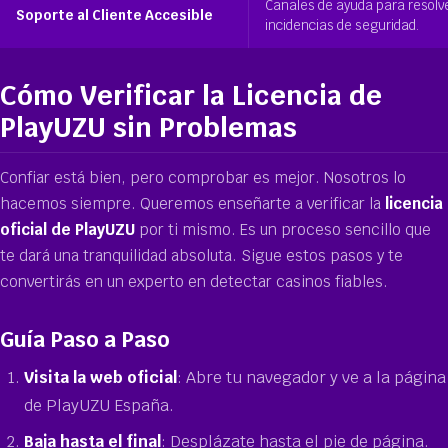
Canales de ayuda para resolv
Soporte al Cliente Accesible
incidencias de seguridad.
Cómo Verificar la Licencia de
PlayUZU sin Problemas
Confiar está bien, pero comprobar es mejor. Nosotros lo
hacemos siempre. Queremos enseñarte a verificar la
licencia
oficial de PlayUZU
por ti mismo. Es un proceso sencillo que
te dará una tranquilidad absoluta. Sigue estos pasos y te
convertirás en un experto en detectar casinos fiables.
Guía Paso a Paso
Visita la web oficial
: Abre tu navegador y ve a la página
de PlayUZU España.
Baja hasta el final
: Desplázate hasta el pie de página.