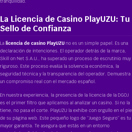
tranquilidad.
La Licencia de Casino PlayUZU: Tu
Sello de Confianza
La
licencia de casino PlayUZU
no es un simple papel. Es una
declaración de intenciones. El operador detrás de la marca,
Skill on Net S.A.U., ha superado un proceso de escrutinio muy
riguroso. Este proceso evalúa la solvencia económica, la
seguridad técnica y la transparencia del operador. Demuestra
un compromiso real con el mercado español.
En nuestra experiencia, la presencia de la licencia de la DGOJ
es el primer filtro que aplicamos al analizar un casino. Si no la
tiene, no pasa el corte. PlayUZU la exhibe con orgullo en el pie
de su página web. Este pequeño logo de “Juego Seguro” es tu
mayor garantía. Te asegura que estás en un entorno