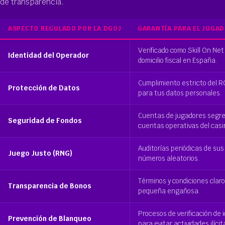
de transparencia.
ASPECTO REGULADO POR LA DGOJ
GARANTÍA PARA EL JUGAD
Verificado como Skill On Net 
Identidad del Operador
domicilio fiscal en España.
Cumplimiento estricto del 
Protección de Datos
para tus datos personales.
Cuentas de jugadores segre
Seguridad de Fondos
cuentas operativas del casi
Auditorías periódicas de su
Juego Justo (RNG)
números aleatorios.
Términos y condiciones claros
Transparencia de Bonos
pequeña engañosa.
Procesos de verificación de 
Prevención de Blanqueo
para evitar actividades ilícit