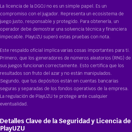
La licencia de la DGOJ no es un simple papel. Es un
compromiso con el jugador. Representa un ecosistema de
juego justo, responsable y protegido. Para obtenerla, un
operador debe demostrar una solvencia técnica y financiera
impecable. PlayUZU superó estas pruebas con nota.
Este respaldo oficial implica varias cosas importantes para ti.
Primero, que los generadores de números aleatorios (RNG) de
sus juegos funcionan correctamente. Esto certifica que los
resultados son fruto del azar y no están manipulados.
Segundo, que tus depósitos están en cuentas bancarias
seguras y separadas de los fondos operativos de la empresa.
La regulación de PlayUZU te protege ante cualquier
eventualidad.
Detalles Clave de la Seguridad y Licencia de
PlayUZU