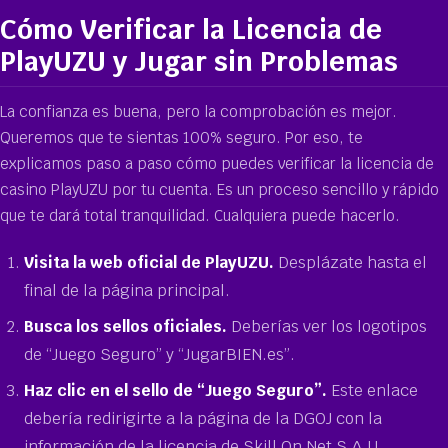
Cómo Verificar la Licencia de
PlayUZU y Jugar sin Problemas
La confianza es buena, pero la comprobación es mejor.
Queremos que te sientas 100% seguro. Por eso, te
explicamos paso a paso cómo puedes verificar la licencia de
casino PlayUZU por tu cuenta. Es un proceso sencillo y rápido
que te dará total tranquilidad. Cualquiera puede hacerlo.
Visita la web oficial de PlayUZU.
Desplázate hasta el
final de la página principal.
Busca los sellos oficiales.
Deberías ver los logotipos
de “Juego Seguro” y “JugarBIEN.es”.
Haz clic en el sello de “Juego Seguro”.
Este enlace
debería redirigirte a la página de la DGOJ con la
información de la licencia de Skill On Net S.A.U.