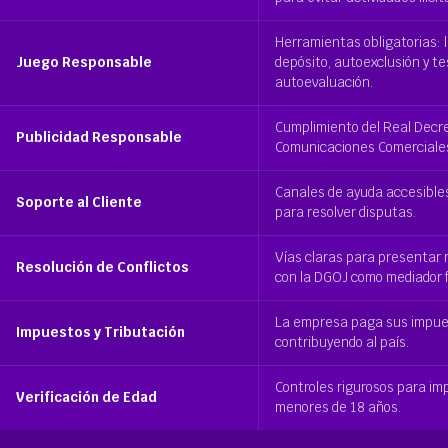
Herramientas obligatorias: l
Juego Responsable
depósito, autoexclusión y te
autoevaluación.
Cumplimiento del Real Decr
Publicidad Responsable
Comunicaciones Comerciales
Canales de ayuda accesibles
Soporte al Cliente
para resolver disputas.
Vías claras para presentar 
Resolución de Conflictos
con la DGOJ como mediador f
La empresa paga sus impue
Impuestos y Tributación
contribuyendo al país.
Controles rigurosos para imp
Verificación de Edad
menores de 18 años.