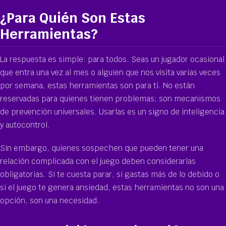
¿Para Quién Son Estas
Herramientas?
La respuesta es simple: para todos. Seas un jugador ocasional
que entra una vez al mes o alguien que nos visita varias veces
por semana, estas herramientas son para ti. No están
reservadas para quienes tienen problemas; son mecanismos
de prevención universales. Usarlas es un signo de inteligencia
y autocontrol.
Sin embargo, quienes sospechen que pueden tener una
relación complicada con el juego deben considerarlas
obligatorias. Si te cuesta parar, si gastas más de lo debido o
si el juego te genera ansiedad, estas herramientas no son una
opción, son una necesidad.