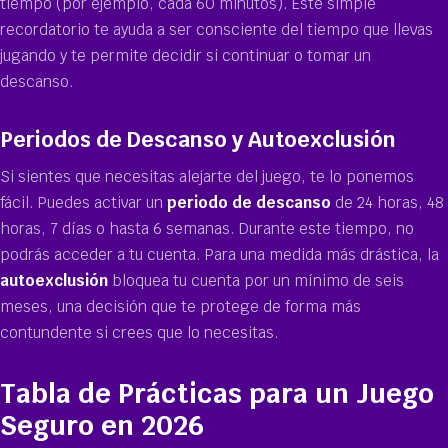
tiempo (por ejemplo, cada 60 minutos). Este simple
recordatorio te ayuda a ser consciente del tiempo que llevas
jugando y te permite decidir si continuar o tomar un
descanso.
Periodos de Descanso y Autoexclusión
Si sientes que necesitas alejarte del juego, te lo ponemos
fácil. Puedes activar un
periodo de descanso
de 24 horas, 48
horas, 7 días o hasta 6 semanas. Durante este tiempo, no
podrás acceder a tu cuenta. Para una medida más drástica, la
autoexclusión
bloquea tu cuenta por un mínimo de seis
meses, una decisión que te protege de forma más
contundente si crees que lo necesitas.
Tabla de Prácticas para un Juego
Seguro en 2026