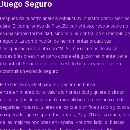
Juego Seguro
Después de nuestro análisis exhaustivo, nuestra conclusión es
clara. El compromiso de PlayUZU con el juego responsable no
es una simple formalidad, sino el pilar central de su modelo de
negocio. La combinación de herramientas proactivas,
transparencia absoluta con “Mi Alijo” y recursos de ayuda
accesibles crea un entorno donde el jugador realmente tiene
el control. Se nota que han invertido tiempo y recursos en
construir un espacio seguro.
Este casino es ideal para el jugador que busca
entretenimiento puro, valora la honestidad y quiere disfrutar
de los juegos de azar con la tranquilidad de tener una red de
seguridad robusta. Si eres de los que planifica su ocio y busca
un operador que respete tus límites, PlayUZU es, sin duda, una
de las mejores opciones en España. Por otro lado, si buscas
un operador sin controles estrictos, este no es tu sitio.