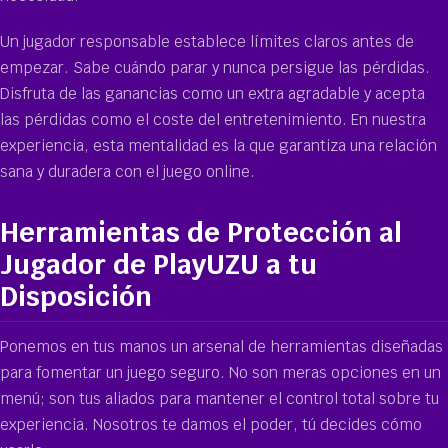
Un jugador responsable establece límites claros antes de
empezar. Sabe cuándo parar y nunca persigue las pérdidas.
Disfruta de las ganancias como un extra agradable y acepta
las pérdidas como el coste del entretenimiento. En nuestra
experiencia, esta mentalidad es la que garantiza una relación
sana y duradera con el juego online.
Herramientas de Protección al
Jugador de PlayUZU a tu
Disposición
Ponemos en tus manos un arsenal de herramientas diseñadas
para fomentar un juego seguro. No son meras opciones en un
menú; son tus aliados para mantener el control total sobre tu
experiencia. Nosotros te damos el poder, tú decides cómo