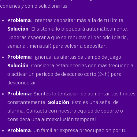
comunes y cómo solucionarlas:
Problema
: Intentas depositar más allá de tu límite.
Solución
: El sistema lo bloqueará automáticamente.
Deberás esperar a que se renueve el periodo (diario,
semanal, mensual) para volver a depositar.
Problema
: Ignoras las alertas de tiempo de juego.
Solución
: Considera establecerlas con más frecuencia
o activar un periodo de descanso corto (24h) para
desconectar.
Problema
: Sientes la tentación de aumentar tus límites
constantemente.
Solución
: Esto es una señal de
alarma. Contacta con nuestro equipo de soporte o
considera una autoexclusión temporal.
Problema
: Un familiar expresa preocupación por tu