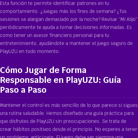
Esta función te permite identificar patrones en tu
comportamiento. ¿Juegas más los fines de semana? ¿Tus
sesiones se alargan demasiado por la noche? Revisar “Mi Alijo”
periódicamente te ayuda a tomar decisiones informadas. Es
como tener un asesor financiero personal para tu
entretenimiento, ayudándote a mantener el juego seguro de
PlayUZU en todo momento.
Cómo Jugar de Forma
Responsable en PlayUZU: Guía
Paso a Paso
Mantener el control es más sencillo de lo que parece si sigues
una rutina saludable. Hemos diseñado una guía práctica para
que disfrutes de PlayUZU sin preocupaciones. Se trata de
crear hábitos positivos desde el principio. No esperes a tener
un problema; anticípate. El juego debe ser siempre una