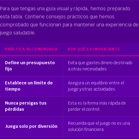
Para que tengas una guía visual y rápida, hemos preparado
esta tabla. Contiene consejos prácticos que hemos
comprobado que funcionan para mantener una experiencia de
juego saludable.
PRÁCTICA RECOMENDADA
POR QUÉ ES IMPORTANTE
Define un presupuesto
Evita que gastes dinero destinado
fijo
a otras necesidades.
Establece un límite de
Asegura un equilibrio entre el
tiempo
juego y otras actividades.
Nunca persigas tus
Esta es la forma más rápida de
pérdidas
perder el control.
Recuerda que el juego no es una
Juega solo por diversión
solución financiera.