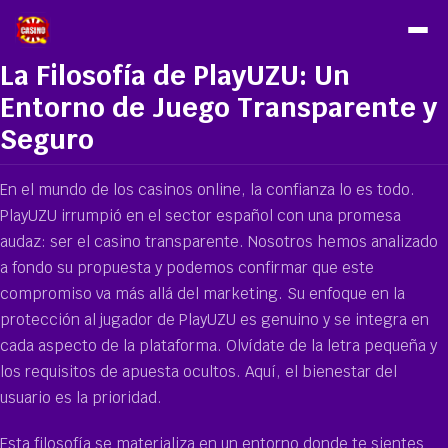
La Filosofía de PlayUZU: Un
Entorno de Juego Transparente y
Seguro
En el mundo de los casinos online, la confianza lo es todo.
PlayUZU irrumpió en el sector español con una promesa
audaz: ser el casino transparente. Nosotros hemos analizado
a fondo su propuesta y podemos confirmar que este
compromiso va más allá del marketing. Su enfoque en la
protección al jugador de PlayUZU es genuino y se integra en
cada aspecto de la plataforma. Olvídate de la letra pequeña y
los requisitos de apuesta ocultos. Aquí, el bienestar del
usuario es la prioridad.
Esta filosofía se materializa en un entorno donde te sientes