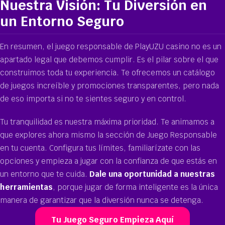
Nuestra Visión: Tu Diversión en
un Entorno Seguro
En resumen, el juego responsable de PlayUZU casino no es un
apartado legal que debemos cumplir. Es el pilar sobre el que
construimos toda tu experiencia. Te ofrecemos un catálogo
de juegos increíble y promociones transparentes, pero nada
de eso importa si no te sientes seguro y en control.
Tu tranquilidad es nuestra máxima prioridad. Te animamos a
que explores ahora mismo la sección de Juego Responsable
en tu cuenta. Configura tus límites, familiarízate con las
opciones y empieza a jugar con la confianza de que estás en
un entorno que te cuida.
Dale una oportunidad a nuestras
herramientas
, porque jugar de forma inteligente es la única
manera de garantizar que la diversión nunca se detenga.
Tu Juego Seguro Empieza Aquí