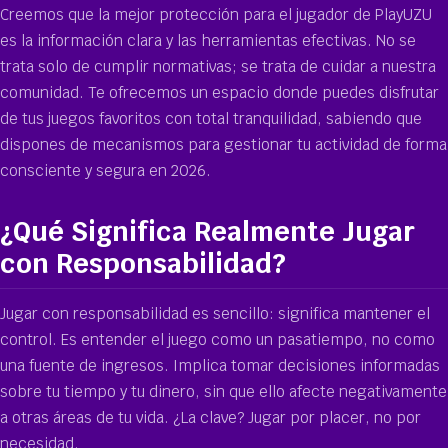
Creemos que la mejor protección para el jugador de PlayUZU
es la información clara y las herramientas efectivas. No se
trata solo de cumplir normativas; se trata de cuidar a nuestra
comunidad. Te ofrecemos un espacio donde puedes disfrutar
de tus juegos favoritos con total tranquilidad, sabiendo que
dispones de mecanismos para gestionar tu actividad de forma
consciente y segura en 2026.
¿Qué Significa Realmente Jugar
con Responsabilidad?
Jugar con responsabilidad es sencillo: significa mantener el
control. Es entender el juego como un pasatiempo, no como
una fuente de ingresos. Implica tomar decisiones informadas
sobre tu tiempo y tu dinero, sin que ello afecte negativamente
a otras áreas de tu vida. ¿La clave? Jugar por placer, no por
necesidad.