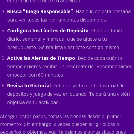
centro de control de tu actividad.
Busca “Juego Responsable”
: Haz clic en esta pestaña
para ver todas las herramientas disponibles.
Configura tus Límites de Depósito
: Elige un límite
diario, semanal y mensual que se ajuste a tu
presupuesto. Sé realista y estricto contigo mismo.
Activa las Alertas de Tiempo
: Decide cada cuánto
tiempo quieres recibir un recordatorio. Recomendamos
empezar con 60 minutos.
Revisa tu Historial
: Echa un vistazo a tu historial de
depósitos y juego de vez en cuando. Te dará una visión
objetiva de tu actividad.
Al seguir estos pasos, tomas las riendas desde el primer
momento. Sin embargo, a veces pueden surgir dudas o
pequeños problemas. Aquí te dejamos algunas situaciones