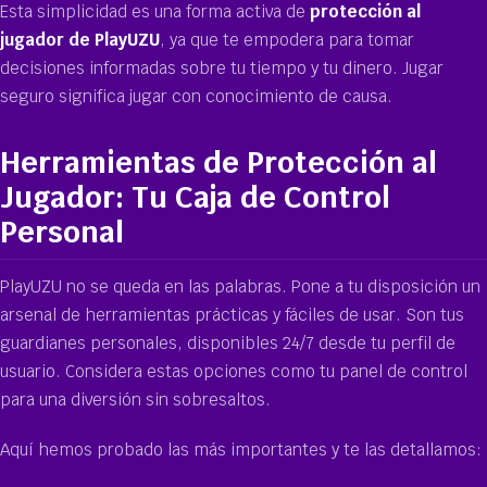
Esta simplicidad es una forma activa de
protección al
jugador de PlayUZU
, ya que te empodera para tomar
decisiones informadas sobre tu tiempo y tu dinero. Jugar
seguro significa jugar con conocimiento de causa.
Herramientas de Protección al
Jugador: Tu Caja de Control
Personal
PlayUZU no se queda en las palabras. Pone a tu disposición un
arsenal de herramientas prácticas y fáciles de usar. Son tus
guardianes personales, disponibles 24/7 desde tu perfil de
usuario. Considera estas opciones como tu panel de control
para una diversión sin sobresaltos.
Aquí hemos probado las más importantes y te las detallamos: