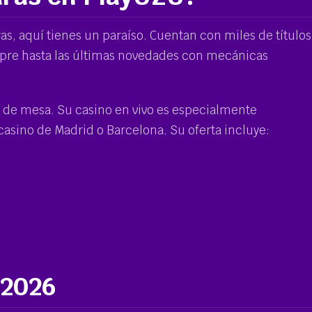
ras, aquí tienes un paraíso. Cuentan con miles de títulos
empre hasta las últimas novedades con mecánicas
s de mesa. Su casino en vivo es especialmente
casino de Madrid o Barcelona. Su oferta incluye:
 2026