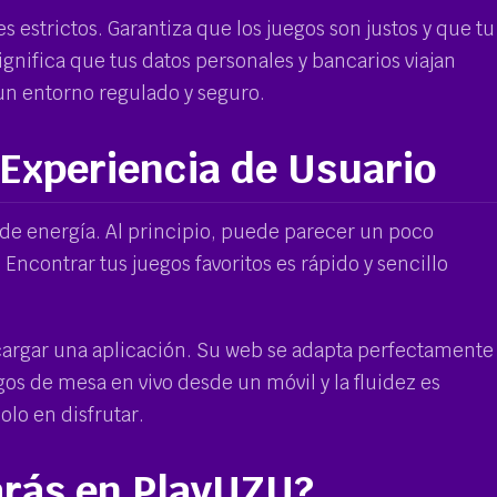
s estrictos. Garantiza que los juegos son justos y que tu
ignifica que tus datos personales y bancarios viajan
 un entorno regulado y seguro.
Experiencia de Usuario
 de energía. Al principio, puede parecer un poco
ncontrar tus juegos favoritos es rápido y sencillo
scargar una aplicación. Su web se adapta perfectamente
os de mesa en vivo desde un móvil y la fluidez es
olo en disfrutar.
arás en PlayUZU?