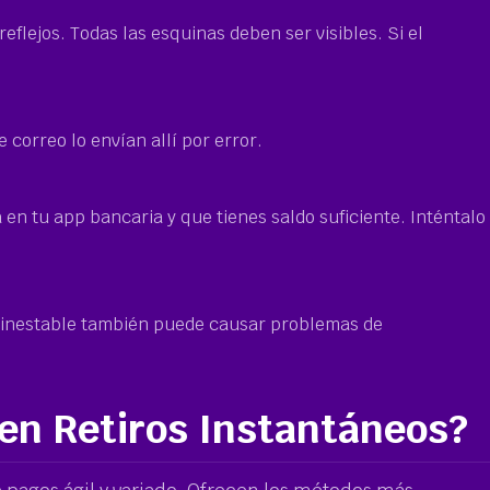
eflejos. Todas las esquinas deben ser visibles. Si el
 correo lo envían allí por error.
n tu app bancaria y que tienes saldo suficiente. Inténtalo
t inestable también puede causar problemas de
nen Retiros Instantáneos?